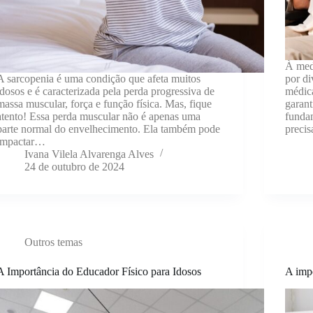
À med
A sarcopenia é uma condição que afeta muitos
por d
idosos e é caracterizada pela perda progressiva de
médica
massa muscular, força e função física. Mas, fique
garant
atento! Essa perda muscular não é apenas uma
funda
parte normal do envelhecimento. Ela também pode
precis
impactar…
Ivana Vilela Alvarenga Alves
24 de outubro de 2024
Outros temas
A Importância do Educador Físico para Idosos
A impo