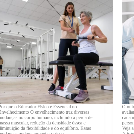
Por que o Educador Físico é Essencial no
O nutr
Envelhecimento O envelhecimento traz diversas
avalia
mudanças no corpo humano, incluindo a perda de
cada i
massa muscular, redução da densidade óssea e
person
diminuição da flexibilidade e do equilíbrio. Essas
Veja a
mudanças podem aumentar o risco…
A Equ