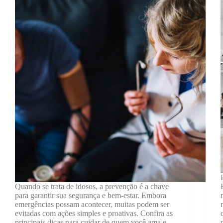
Quando se trata de idosos, a prevenção é a chave
para garantir sua segurança e bem-estar. Embora
emergências possam acontecer, muitas podem ser
evitadas com ações simples e proativas. Confira as
principais dicas para cuidar de quem você ama e…