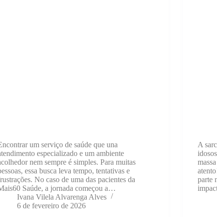
Encontrar um serviço de saúde que una
A sar
atendimento especializado e um ambiente
idosos
acolhedor nem sempre é simples. Para muitas
massa 
pessoas, essa busca leva tempo, tentativas e
atent
frustrações. No caso de uma das pacientes da
parte
Mais60 Saúde, a jornada começou a…
impac
Ivana Vilela Alvarenga Alves
6 de fevereiro de 2026