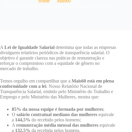
Home
Mais60
Mais60 em conformidade com a Lei de Igualdade Salarial
A
Lei de Igualdade Salarial
determina que todas as empresas
divulguem relatórios periódicos de transparência salarial. O
objetivo é garantir clareza nas práticas de remuneração e
reforçar o compromisso com a equidade de gênero no
mercado de trabalho.
Temos orgulho em compartilhar que a
Mais60 está em plena
conformidade com a lei
. Nosso Relatório Nacional de
Transparência Salarial, emitido pelo Ministério do Trabalho e
Emprego e pelo Ministério das Mulheres, mostra que:
85% da nossa equipe é formada por mulheres
;
O
salário contratual mediano das mulheres
equivale
a
144,5%
do recebido pelos homens;
A
remuneração média mensal das mulheres
equivale
a
132,5%
da recebida pelos homens.