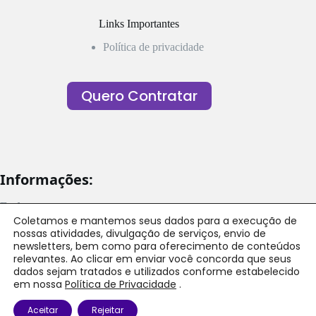
Links Importantes
Política de privacidade
Quero Contratar
Informações:
Endereço
Ver nossas unidades
Coletamos e mantemos seus dados para a execução de
Telefone/ Whatsapp
nossas atividades, divulgação de serviços, envio de
(31) 2513-0552
newsletters, bem como para oferecimento de conteúdos
Email
relevantes. Ao clicar em enviar você concorda que seus
contato@mais60.com.br
dados sejam tratados e utilizados conforme estabelecido
Horário
em nossa
Política de Privacidade
.
Consultar por unidade
Copyright © mais60
Aceitar
Rejeitar