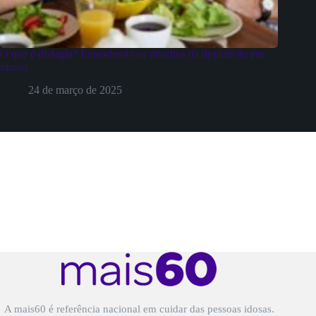
O que é disfagia? Entendendo os desafios da deglutição em
idosos
24 de março de 2025
A mais60 é referência nacional em cuidar das pessoas idosas.