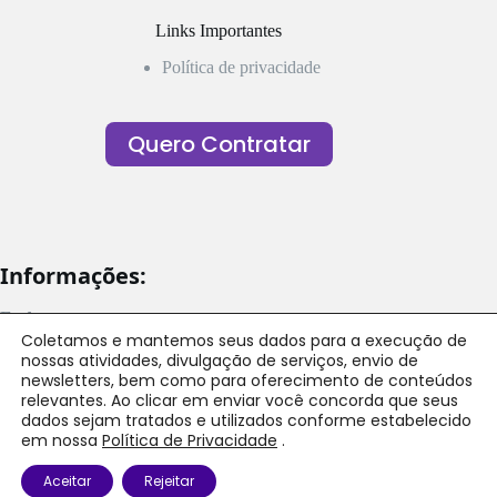
Links Importantes
Política de privacidade
Quero Contratar
Informações:
Endereço
Ver nossas unidades
Coletamos e mantemos seus dados para a execução de
Telefone/ Whatsapp
nossas atividades, divulgação de serviços, envio de
(31) 2513-0552
newsletters, bem como para oferecimento de conteúdos
Email
relevantes. Ao clicar em enviar você concorda que seus
contato@mais60.com.br
dados sejam tratados e utilizados conforme estabelecido
Horário
em nossa
Política de Privacidade
.
Consultar por unidade
Copyright © mais60
Aceitar
Rejeitar